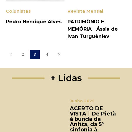
Colunistas
Revista Mensal
Pedro Henrique Alves
PATRIMÔNIO E
MEMÓRIA丨Ássia de
Ivan Turguêniev
2
3
4
+ Lidas
Junho 2025
ACERTO DE
VISTA丨De Pietà
à bunda da
Anitta, da 5ª
sinfonia à